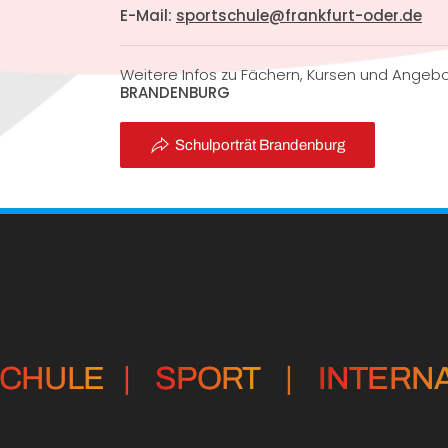
E-Mail:
sportschule@frankfurt-oder.de
Weitere Infos zu Fächern, Kursen und Angeb
BRANDENBURG
Schulporträt Brandenburg
CHULE
|
SPORT
|
INTERN